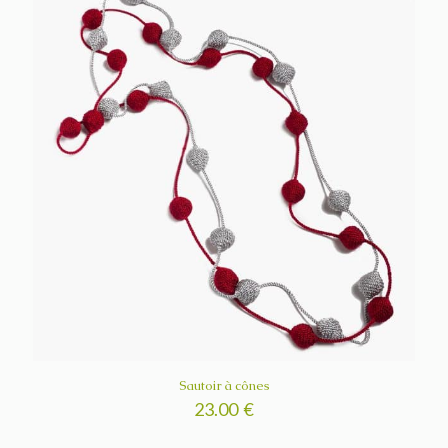
Sautoir à cônes
23.00
€